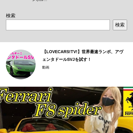
検索
検索
ェ
【LOVECARS!TV!】世界最速ランボ、アヴ
ェンタドールSVJを試す！
動画