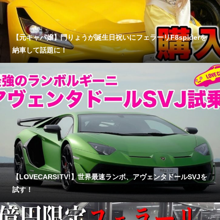
【元キャバ嬢】門りょうが誕生日祝いにフェラーリF8spiderを
納車して話題に！
【LOVECARS!TV!】世界最速ランボ、アヴェンタドールSVJを
試す！