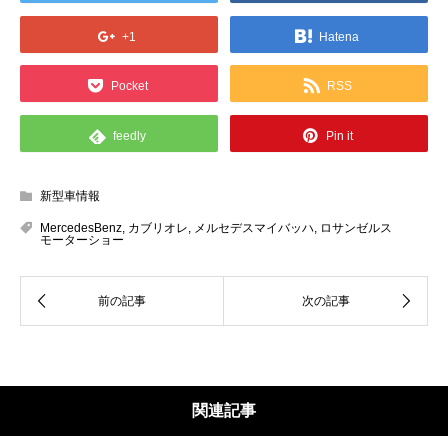
+1
Hatena
Pocket
RSS
feedly
Pin it
新型車情報
MercedesBenz
,
カブリオレ
,
メルセデスマイバッハ
,
ロサンゼルス
モーターショー
関連記事