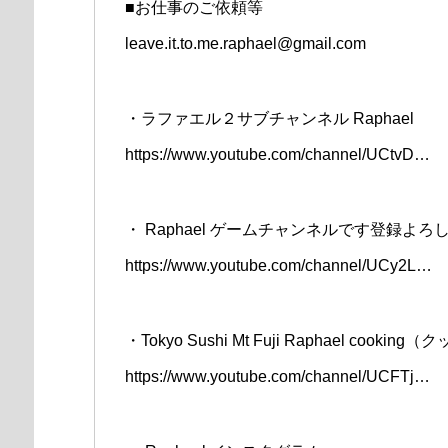
■お仕事のご依頼等
leave.it.to.me.raphael@gmail.com
・ラファエル２サブチャンネル Raphael
https://www.youtube.com/channel/UCtvD…
・ Raphael ゲームチャンネルです登録よ
https://www.youtube.com/channel/UCy2L…
・Tokyo Sushi Mt Fuji Raphael coo
https://www.youtube.com/channel/UCFTj…