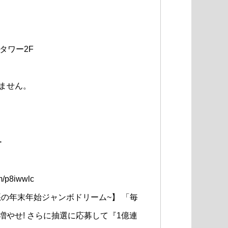
タワー2F
ません。
ー
/p8iwwlc
悪の年末年始ジャンボドリーム~】 「毎
やせ! さらに抽選に応募して『1億連