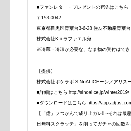
■ファンレター・プレゼントの宛先はこちら
〒153-0042
東京都目黒区青葉台3-6-28 住友不動産青葉台
株式会社Kiii ラファエル宛
※冷蔵・冷凍が必要な、なま物の受付はでき
【提供】
株式会社ポケラボ SINoALICEーシノアリス
■詳細はこちら http://sinoalice.jp/winter2019/
■ダウンロードはこちら https://app.adjust.com
【「億」ヲつかんで成リ上ガレ!! ~それは最
日無料スクラッチ」を削ってガチャの回数を増