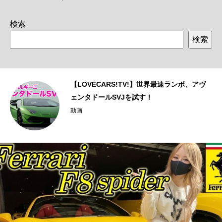
検索
検索
ェ
【LOVECARS!TV!】世界最速ランボ、アヴ
ェンタドールSVJを試す！
動画