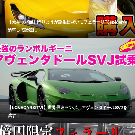
【元キャバ嬢】門りょうが誕生日祝いにフェラーリF8spiderを
納車して話題に！
【LOVECARS!TV!】世界最速ランボ、アヴェンタドールSVJを
試す！