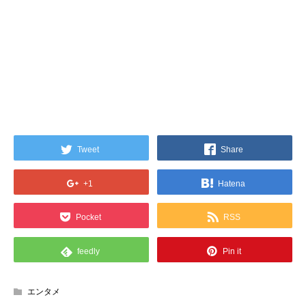
Tweet
Share
+1
Hatena
Pocket
RSS
feedly
Pin it
エンタメ