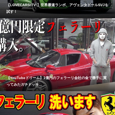
【LOVECARS!TV!】世界最速ランボ、アヴェンタドールSVJを
試す！
【YouTubeドリーム】1億円のフェラーリ会社の金で勝手に買
ってみたガチドッキ...