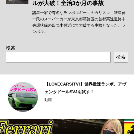
検索
検索
ェ
【LOVECARS!TV!】世界最速ランボ、アヴ
ェンタドールSVJを試す！
動画