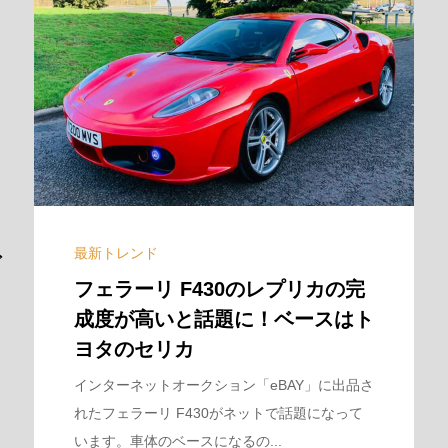
最新トレンド
フェラーリ F430のレプリカの完
成度が高いと話題に！ベースはト
ヨタのセリカ
インターネットオークション「eBAY」に出品さ
れたフェラーリ F430がネットで話題になって
います。車体のベースになるの...