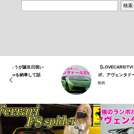
検索
い
【LOVECARS!TV!】世界最速ラン
話
ボ、アヴェンタドールSVJを試す！
動画