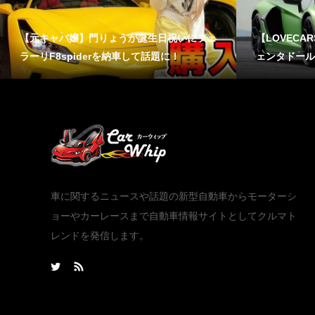
【元キャバ嬢】門りょうが誕生日祝いにフェ
【LOVECA
ラーリF8spiderを納車して話題に！
ェンタドール
車に関するニュースや話題の新型自動車からモーターシ
ョーやカーレースまで自動車情報サイトとしてクルマト
レンドを発信します。