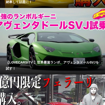
納車して話題に！
【LOVECARS!TV!】世界最速ランボ、アヴェンタドールSVJを
試す！