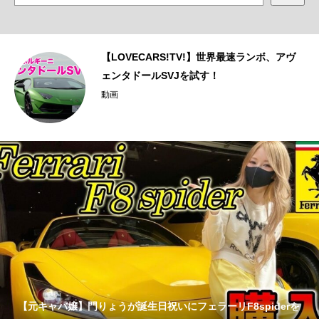
ェ
【LOVECARS!TV!】世界最速ランボ、アヴ
ェンタドールSVJを試す！
動画
【元キャバ嬢】門りょうが誕生日祝いにフェラーリF8spiderを