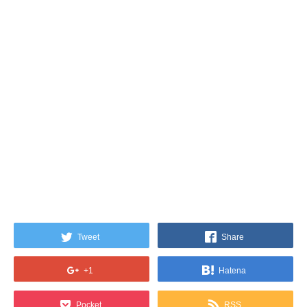
Tweet
Share
+1
Hatena
Pocket
RSS