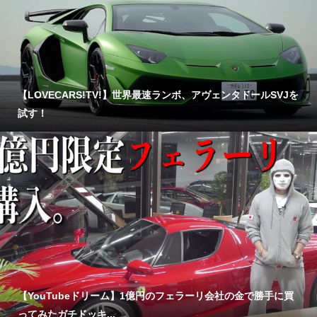
【LOVECARS!TV!】世界最速ランボ、アヴェンタドールSVJを
試す！
【YouTubeドリーム】1億円のフェラーリ会社の金で勝手に買
ってみたガチドッキ...