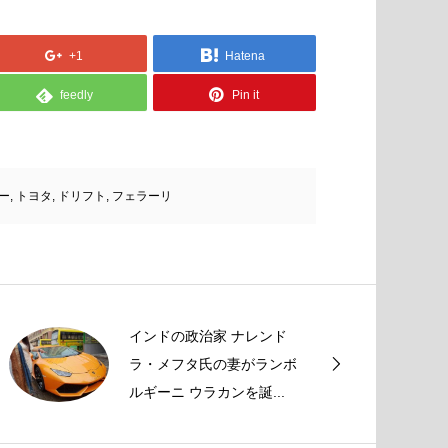
+1
Hatena
feedly
Pin it
ー
,
トヨタ
,
ドリフト
,
フェラーリ
インドの政治家 ナレンド
ラ・メフタ氏の妻がランボ
ルギーニ ウラカンを誕...