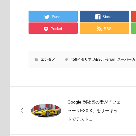
Tweet
Share
Pocket
RSS
エンタメ
458イタリア
,
AE86
,
Ferrari
,
スーパーカ
Google 副社長の妻が「フェ
ラーリFXX K」をサーキッ
トでテスト...